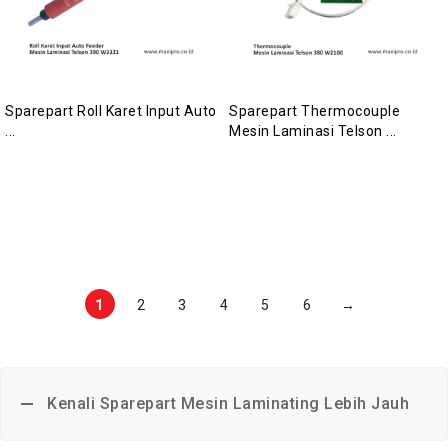
Sparepart Roll Karet Input Auto
Sparepart Thermocouple
...
Mesin Laminasi Telson ...
1
2
3
4
5
6
→
Kenali Sparepart Mesin Laminating Lebih Jauh