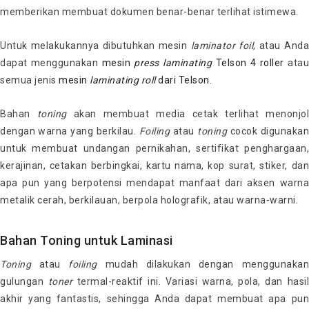
memberikan membuat dokumen benar-benar terlihat istimewa.
Untuk melakukannya dibutuhkan mesin
laminator foil
, atau And
dapat menggunakan
mesin
press laminating
Telson 4 roller
atau
semua jenis
mesin
laminating roll
dari Telson
.
Bahan
toning
akan membuat media cetak terlihat menonjol
dengan warna yang berkilau.
Foiling
atau
toning
cocok digunakan
untuk membuat undangan pernikahan, sertifikat penghargaan,
kerajinan, cetakan berbingkai, kartu nama, kop surat, stiker, dan
apa pun yang berpotensi mendapat manfaat dari aksen warna
metalik cerah, berkilauan, berpola holografik, atau warna-warni.
Bahan Toning untuk Laminasi
Toning
atau
foiling
mudah dilakukan dengan menggunaka
gulungan
toner
termal-reaktif ini. Variasi warna, pola, dan hasil
akhir yang fantastis, sehingga Anda dapat membuat apa pun