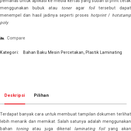
pemanas untuk aplikasi ke media kertas yang sudah di print cetak
menggunakan bubuk atau
toner
agar
foil
tersebut dapa
menempel dan hasil jadinya seperti proses
hotprint
/
hotstamp
poly
.
Compare
Kategori:
Bahan Baku Mesin Percetakan
,
Plastik Laminating
Deskripsi
Pilihan
Terdapat banyak cara untuk membuat tampilan dokumen terlihat
lebih menarik dan memikat. Salah satunya adalah menggunakan
bahan
toning
atau juga dikenal
laminating
foil
yang akan