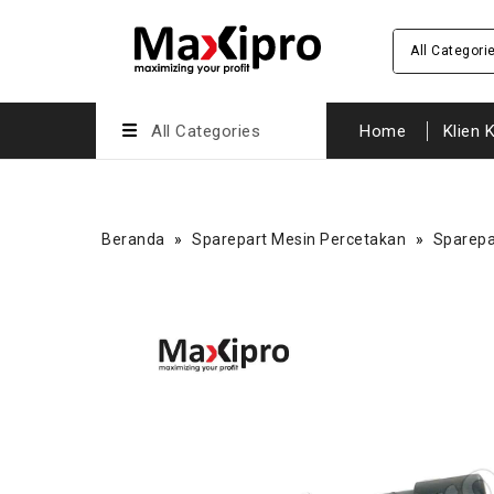
All Categori
All Categories
Home
Klien 
Beranda
»
Sparepart Mesin Percetakan
»
Sparepa