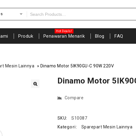
es
Kami
Produk
Penawaran Menarik
Blog
FAQ
rt Mesin Lainnya
»
Dinamo Motor 5IK90GU-C 90W 220V
Dinamo Motor 5IK9
🔍
Compare
SKU:
S10087
Kategori:
Sparepart Mesin Lainnya