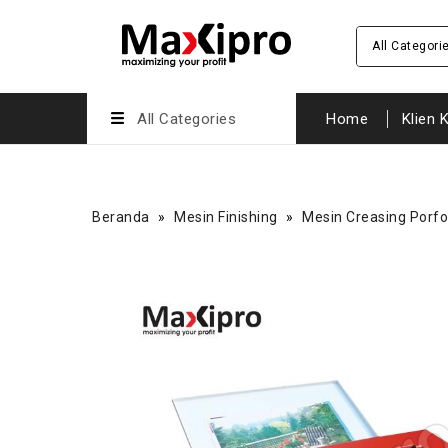
All Categori
All Categories
Home
Klien 
Beranda
»
Mesin Finishing
»
Mesin Creasing Porfo