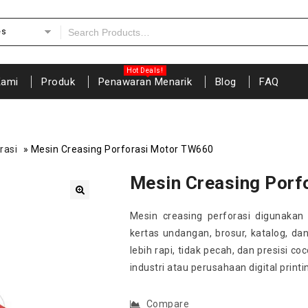
es
Kami
Produk
Penawaran Menarik
Blog
FAQ
rasi
»
Mesin Creasing Porforasi Motor TW660
Mesin Creasing Porf
🔍
Mesin creasing perforasi digunakan
kertas undangan, brosur, katalog, dan
lebih rapi, tidak pecah, dan presisi c
industri atau perusahaan digital printi
Compare