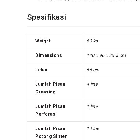
Spesifikasi
Weight
63 kg
Dimensions
110 × 96 × 25.5 cm
Lebar
66 cm
Jumlah Pisau
4 line
Creasing
Jumlah Pisau
1 line
Perforasi
Jumlah Pisau
1 Line
Potong Slitter