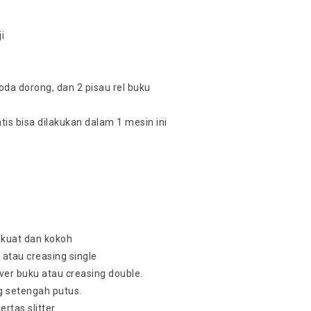
i
 roda dorong, dan 2 pisau rel buku
is bisa dilakukan dalam 1 mesin ini
a kuat dan kokoh
 atau creasing single
ver buku atau creasing double.
g setengah putus.
tas slitter.