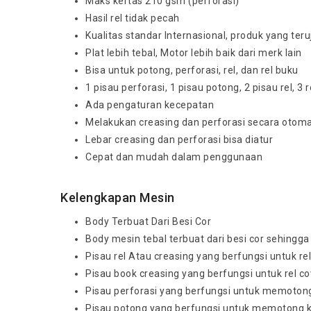
Maks kertas 210 gsm (perforasi)
Hasil rel tidak pecah
Kualitas standar Internasional, produk yang teruj
Plat lebih tebal, Motor lebih baik dari merk lain
Bisa untuk potong, perforasi, rel, dan rel buku
1 pisau perforasi, 1 pisau potong, 2 pisau rel, 3
Ada pengaturan kecepatan
Melakukan creasing dan perforasi secara otomat
Lebar creasing dan perforasi bisa diatur
Cepat dan mudah dalam penggunaan
Kelengkapan Mesin
Body Terbuat Dari Besi Cor
Body mesin tebal terbuat dari besi cor sehingg
Pisau rel Atau creasing yang berfungsi untuk rel
Pisau book creasing yang berfungsi untuk rel co
Pisau perforasi yang berfungsi untuk memoton
Pisau potong yang berfungsi untuk memotong ker