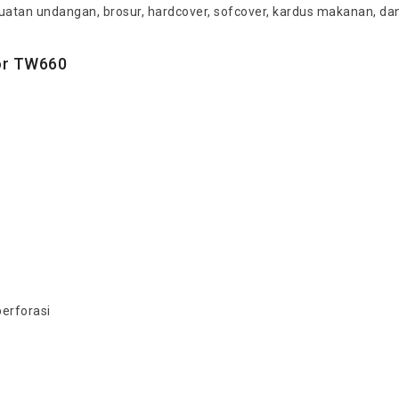
tan undangan, brosur, hardcover, sofcover, kardus makanan, dan
tor TW660
erforasi