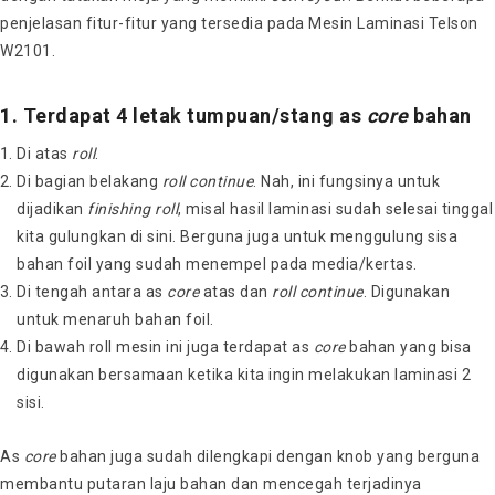
penjelasan fitur-fitur yang tersedia pada Mesin Laminasi Telson
W2101.
1. Terdapat 4 letak tumpuan/stang as
core
bahan
Di atas
roll
.
Di bagian belakang
roll continue
. Nah, ini fungsinya untuk
dijadikan
finishing roll
, misal hasil laminasi sudah selesai tinggal
kita gulungkan di sini. Berguna juga untuk menggulung sisa
bahan foil yang sudah menempel pada media/kertas.
Di tengah antara as
core
atas dan
roll continue
. Digunakan
untuk menaruh bahan foil.
Di bawah roll mesin ini juga terdapat as
core
bahan yang bisa
digunakan bersamaan ketika kita ingin melakukan laminasi 2
sisi.
As
core
bahan juga sudah dilengkapi dengan knob yang berguna
membantu putaran laju bahan dan mencegah terjadinya