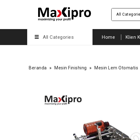
All Categori
All Categories
Home
Klien 
Beranda
»
Mesin Finishing
»
Mesin Lem Otomatis