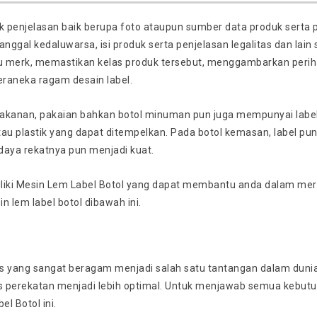
k penjelasan baik berupa foto ataupun sumber data produk serta p
nggal kedaluwarsa, isi produk serta penjelasan legalitas dan lain s
u merk, memastikan kelas produk tersebut, menggambarkan perih
eraneka ragam desain label.
kanan, pakaian bahkan botol minuman pun juga mempunyai label. L
tau plastik yang dapat ditempelkan. Pada botol kemasan, label pun 
aya rekatnya pun menjadi kuat.
liki Mesin Lem Label Botol yang dapat membantu anda dalam mer
 lem label botol dibawah ini.
 yang sangat beragam menjadi salah satu tantangan dalam dunia i
 perekatan menjadi lebih optimal. Untuk menjawab semua kebutu
l Botol ini.