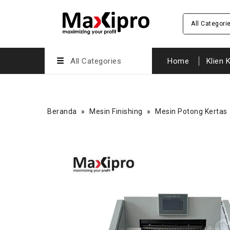
All Categori
All Categories
Home
Klien 
Beranda
»
Mesin Finishing
»
Mesin Potong Kertas