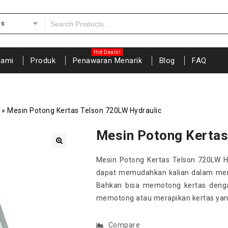
es
Kami
Produk
Penawaran Menarik
Blog
FAQ
»
Mesin Potong Kertas Telson 720LW Hydraulic
Mesin Potong Kertas
🔍
Mesin Potong Kertas Telson 720LW H
dapat memudahkan kalian dalam mem
Bahkan bisa memotong kertas denga
memotong atau merapikan kertas yang
Compare