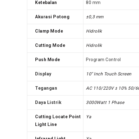
Ketebalan
80 mm
Akurasi Potong
±0,3 mm
Clamp Mode
Hidrolik
Cutting Mode
Hidrolik
Push Mode
Program Control
Display
10″ Inch Touch Screen
Tegangan
AC 110/220V ± 10% 50/6
Daya Listrik
3000Watt 1 Phase
Cutting Locate Point
Ya
Light Line
Infrared Light
Ya