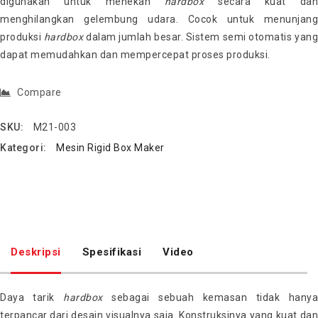
digunakan untuk menekan
hardbox
secara kuat dan
menghilangkan gelembung udara. Cocok untuk menunjang
produksi
hardbox
dalam jumlah besar. Sistem semi otomatis yang
dapat memudahkan dan mempercepat proses produksi.
Compare
SKU:
M21-003
Kategori:
Mesin Rigid Box Maker
Deskripsi
Spesifikasi
Video
Daya tarik
hardbox
sebagai sebuah kemasan tidak hany
terpancar dari desain visualnya saja. Konstruksinya yang kuat dan