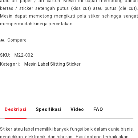
atau art paper / art carton. Mesin ini dapat memotong bahan
kertas / sticker setengah putus (kiss cut) atau putus (die cut).
Mesin dapat memotong mengikuti pola stiker sehingga sangat
mempermudah kinerja percetakan.
Compare
SKU:
M22-002
Kategori:
Mesin Label Slitting Sticker
Deskripsi
Spesifikasi
Video
FAQ
Stiker atau label memiliki banyak fungsi baik dalam dunia bisnis,
pendidikan, elektronik, dan hiburan. Hasil potong terbaik akan