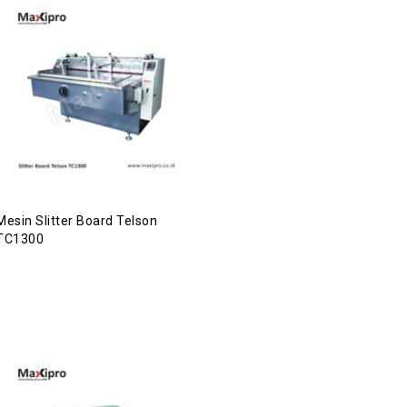
Mesin Slitter Board Telson
TC1300