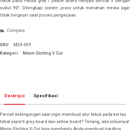
tekuk pada media
grey
/
yellow
board
menjadi bentuk V dengan
sudut 90°. Dilengkapi sistem
press
untuk menahan media agar
tidak bergeser saat proses pengerjaan.
Compare
SKU:
M24-009
Kategori:
Mesin Slotting V Cut
Deskripsi
Spesifikasi
Pernah kebingungan saat ingin membuat alur tekuk pada kertas
tebal seperti grey board dan yellow board? Tenang, ada solusinya!
Mesin Slotting V-Cut bisa membantu Anda membuat hardbox