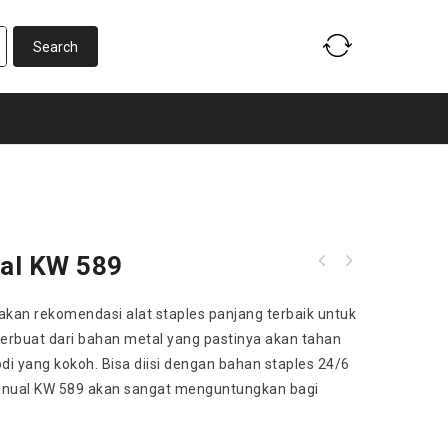
ual KW 589
Mesin Stappler Elektrik Otomatis KW Trio
5990
kan rekomendasi alat staples panjang terbaik untuk
 terbuat dari bahan metal yang pastinya akan tahan
di yang kokoh. Bisa diisi dengan bahan staples 24/6
nual KW 589 akan sangat menguntungkan bagi