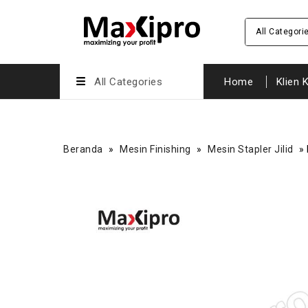
All Categori
All Categories
Home
Klien 
Beranda
»
Mesin Finishing
»
Mesin Stapler Jilid
»