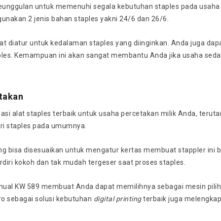
unggulan untuk memenuhi segala kebutuhan staples pada usaha 
nakan 2 jenis bahan staples yakni 24/6 dan 26/6.
apat diatur untuk kedalaman staples yang diinginkan. Anda juga da
aples. Kemampuan ini akan sangat membantu Anda jika usaha seda
takan
 alat staples terbaik untuk usaha percetakan milik Anda, teruta
ri staples pada umumnya.
g bisa disesuaikan untuk mengatur kertas membuat stappler ini bi
erdiri kokoh dan tak mudah tergeser saat proses staples.
nual KW 589 membuat Anda dapat memilihnya sebagai mesin piliha
o sebagai solusi kebutuhan
digital printing
terbaik juga melengka