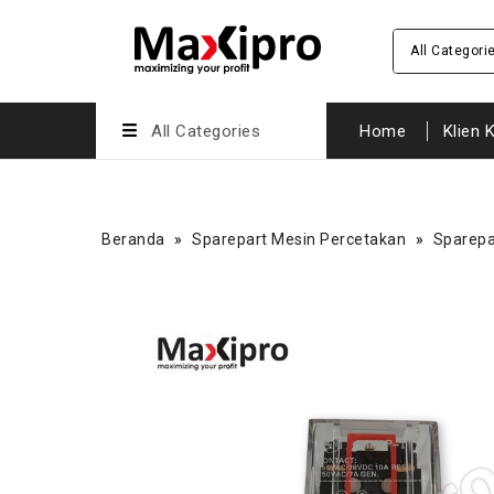
All Categori
All Categories
Home
Klien 
Beranda
»
Sparepart Mesin Percetakan
»
Sparepa