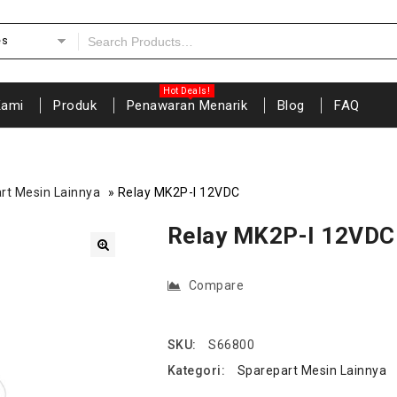
es
Kami
Produk
Penawaran Menarik
Blog
FAQ
rt Mesin Lainnya
»
Relay MK2P-I 12VDC
Relay MK2P-I 12VDC
🔍
Compare
SKU:
S66800
Kategori:
Sparepart Mesin Lainnya