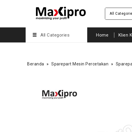
All Categori
All Categories
Home
Klien 
Beranda
»
Sparepart Mesin Percetakan
»
Sparepa