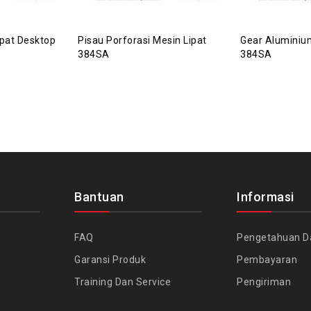
ipat Desktop
Pisau Porforasi Mesin Lipat
Gear Aluminium
384SA
384SA
Bantuan
Informasi
FAQ
Pengetahuan D
Garansi Produk
Pembayaran
Training Dan Service
Pengiriman