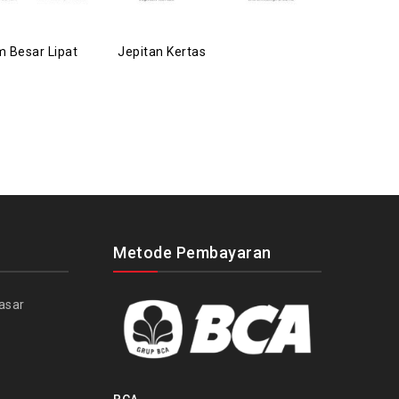
 Besar Lipat
Jepitan Kertas
Roll Mesin L
Metode Pembayaran
asar