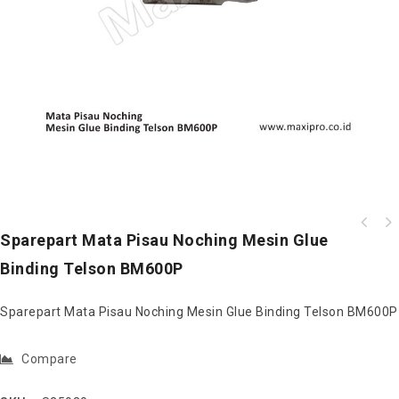
Sparepart Carriage Board Mesin Label Cutting
Sparepart Mata Pisau Noching Mesin Glue
Sparepart Roda Depan Karet Set Mesin Label
Sticker 350LF With Camera
Cutting Sticker 350LF
Binding Telson BM600P
Sparepart Mata Pisau Noching Mesin Glue Binding Telson BM600P
Compare