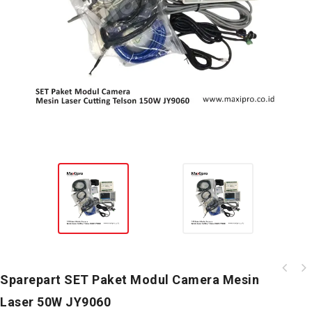
Sparepart As Jalur Bahan Motif Ulir Mesin
Sparepart SET Paket Modul Camera Mesin
Laminasi
Laser 50W JY9060