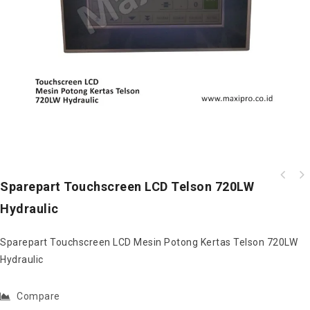
Sparepart Gigi Dinamo Press Teflon 17 MP490
Sparepart Touchscreen LCD Telson 720LW
Sparepart Seal Hydraulic Ring Mesin
ST
Hydraulic
Hydraulic Diameter 14mm
Sparepart Touchscreen LCD Mesin Potong Kertas Telson 720LW
Hydraulic
Compare