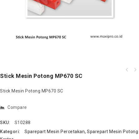
Bossing As Ulir Press Mesin Potong 450
Stick Mesin Potong MP670 SC
Bronze
Stick Mesin Potong MP670 SC
Compare
SKU:
S10288
Kategori:
Sparepart Mesin Percetakan
,
Sparepart Mesin Potong