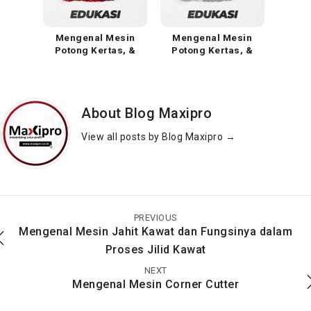
Mengenal Mesin
Mengenal Mesin
Potong Kertas, &
Potong Kertas, &
Rekomendasi Mesin
Rekomendasi Mesin
Potong Kertas Terbaik
Potong Kertas Terbaik.
About Blog Maxipro
View all posts by Blog Maxipro
→
Mengenal Kertas
Mengenal Ragam
Asturo, Kegunaan,
Jenis Kertas untuk
Jenis dan Ukuran
Bisnis Percetakan
PREVIOUS
Buku
Mengenal Mesin Jahit Kawat dan Fungsinya dalam
Proses Jilid Kawat
NEXT
Mengenal Mesin Corner Cutter