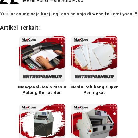
Mesin Punch Hole Auto P700
Yuk langsung saja kunjungi dan belanja di
website
kami yaaa !!!
Artikel Terkait:
Mengenal Jenis Mesin
Mesin Pelubang Super
Potong Kertas dan
Peningkat
Tips Memilih
Produktivitas Dengan
Pemotong Kertas
Cepat
Terbaik