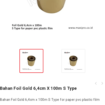
Bahan Laminasi Round Hologram Transparent
Bahan Foil Gold 6,4cm X 100m S Type
TBHLS16
Bahan Foil Gold 6,4cm x 100m S Type for paper pvc plastic film