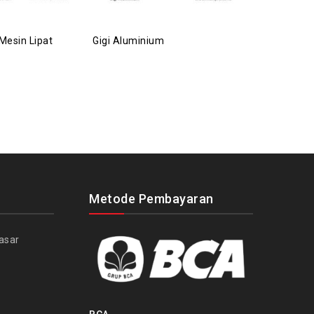
Mesin Lipat
Gigi Aluminium
Roll Pengel
Metode Pembayaran
asar