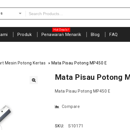
es
Kami
Produk
Penawaran Menarik
Blog
FAQ
rt Mesin Potong Kertas
»
Mata Pisau Potong MP450 E
Mata Pisau Potong 
🔍
Mata Pisau Potong MP450 E
Compare
SKU:
S10171