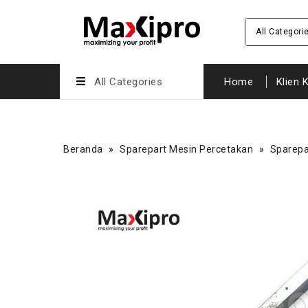
All Categori
All Categories
Home
Klien 
Beranda
»
Sparepart Mesin Percetakan
»
Sparepa