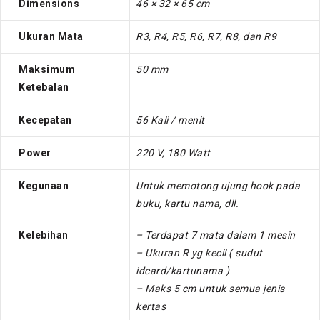
Dimensions
46 × 32 × 65 cm
Ukuran Mata
R3, R4, R5, R6, R7, R8, dan R9
Maksimum
50 mm
Ketebalan
Kecepatan
56 Kali / menit
Power
220 V, 180 Watt
Kegunaan
Untuk memotong ujung hook pada
buku, kartu nama, dll.
Kelebihan
– Terdapat 7 mata dalam 1 mesin
– Ukuran R yg kecil ( sudut
idcard/kartunama )
– Maks 5 cm untuk semua jenis
kertas