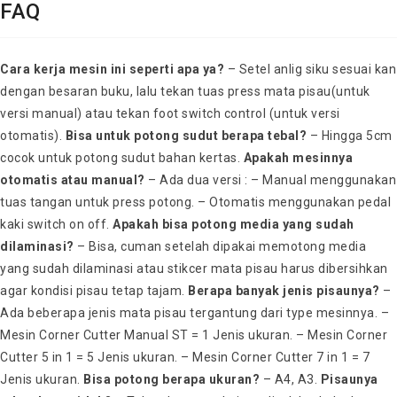
FAQ
Cara kerja mesin ini seperti apa ya?
– Setel anlig siku sesuai kan
dengan besaran buku, lalu tekan tuas press mata pisau(untuk
versi manual) atau tekan foot switch control (untuk versi
otomatis).
Bisa untuk potong sudut berapa tebal?
– Hingga 5cm
cocok untuk potong sudut bahan kertas.
Apakah mesinnya
otomatis atau manual?
– Ada dua versi : – Manual menggunakan
tuas tangan untuk press potong. – Otomatis menggunakan pedal
kaki switch on off.
Apakah bisa potong media yang sudah
dilaminasi?
– Bisa, cuman setelah dipakai memotong media
yang sudah dilaminasi atau stikcer mata pisau harus dibersihkan
agar kondisi pisau tetap tajam.
Berapa banyak jenis pisaunya?
–
Ada beberapa jenis mata pisau tergantung dari type mesinnya. –
Mesin Corner Cutter Manual ST = 1 Jenis ukuran. – Mesin Corner
Cutter 5 in 1 = 5 Jenis ukuran. – Mesin Corner Cutter 7 in 1 = 7
Jenis ukuran.
Bisa potong berapa ukuran?
– A4, A3.
Pisaunya