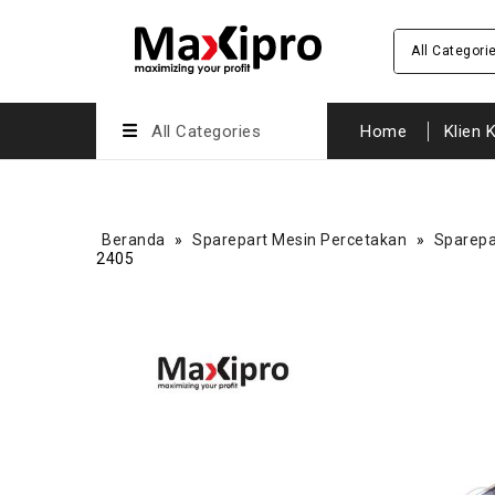
All Categori
All Categories
Home
Klien 
Beranda
»
Sparepart Mesin Percetakan
»
Sparepa
2405