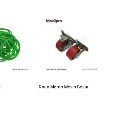
t
Roda Merah Mesin Besar
Roda Rak Ke