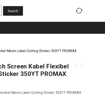
xibel Mesin Label Cutting Sticker 350YT PROMAX
h Screen Kabel Flexibel
Sparepart Bantalan Porforasi Mesin Creasing
Sparepart Pully Press Mesin Potong Kertas
Porforasi Manual 36DC
 Sticker 350YT PROMAX
Telson MP490 ST
Flexibel Mesin Label Cutting Sticker 350YT PROMAX