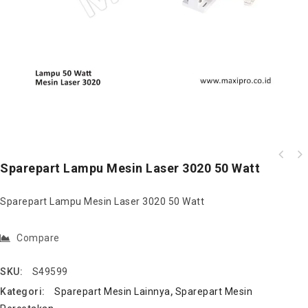
Sparepart Pisau Rotary Mesin Potong Kartu
Sparepart Lampu Mesin Laser 3020 50 Watt
Nama A3 Lima Row
Sparepart Lampu Mesin Laser 3020 50 Watt
Compare
SKU:
S49599
Kategori:
Sparepart Mesin Lainnya
,
Sparepart Mesin