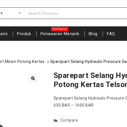
es
Kami
Produk
Penawaran Menarik
Blog
FAQ
rt Mesin Potong Kertas
»
Sparepart Selang Hydraulic Pressure G
Sparepart Selang Hy
Potong Kertas Telso
🔍
Sparepart Selang Hydraulic Pressur
630 BAR – 1600 BAR
Compare