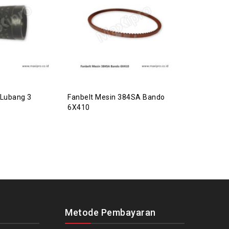
Lubang 3
Fanbelt Mesin 384SA Bando
Roda Merah
6X410
Metode Pembayaran