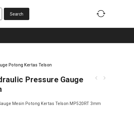
auge Potong Kertas Telson
draulic Pressure Gauge
Sparepart As Bawah Penahan Roda Besi 350SFLF
n
PRO
e Gauge Mesin Potong Kertas Telson MP520RT 3mm