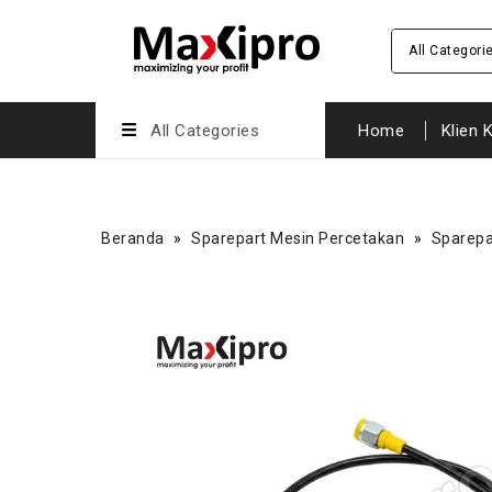
All Categori
All Categories
Home
Klien 
Beranda
»
Sparepart Mesin Percetakan
»
Sparepa