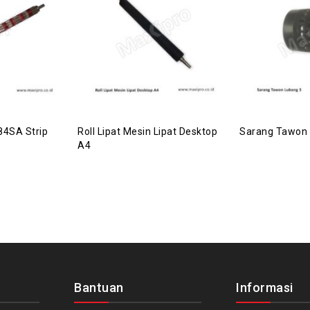
384SA Strip
Roll Lipat Mesin Lipat Desktop
Sarang Tawon 
A4
Bantuan
Informasi