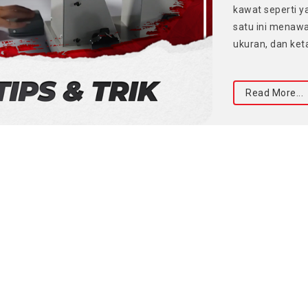
kawat seperti ya
satu ini menawa
ukuran, dan ket
Read More...