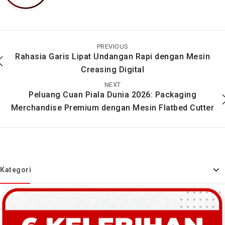
Peluang Bisnis Label
Mudah & Praktis
Hangtag Baju Dengan
Potong Stiker Gold &
Mesin Hebat Maxipro
Silver Dengan Mesin
PREVIOUS
Label Cutting dari
Rahasia Garis Lipat Undangan Rapi dengan Mesin
Maxipro
Creasing Digital
NEXT
Peluang Cuan Piala Dunia 2026: Packaging
Merchandise Premium dengan Mesin Flatbed Cutter
Kategori