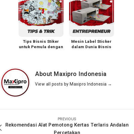
Tips Bisnis Stiker
Mesin Label Sticker
untuk Pemula dengan
dalam Dunia Bisnis
Keuntungan Maksimal
Percetakan
About Maxipro Indonesia
View all posts by Maxipro Indonesia
→
Pentingnya Fungsi
Stiker Toples Kue
Label untuk Produk
Kering: Ukuran,
dan Pemasaran
Desain, dan Tips
PREVIOUS
Membuat Label yang
Rekomendasi Alat Pemotong Kertas Terlaris Andalan
Menggoda
Percetakan