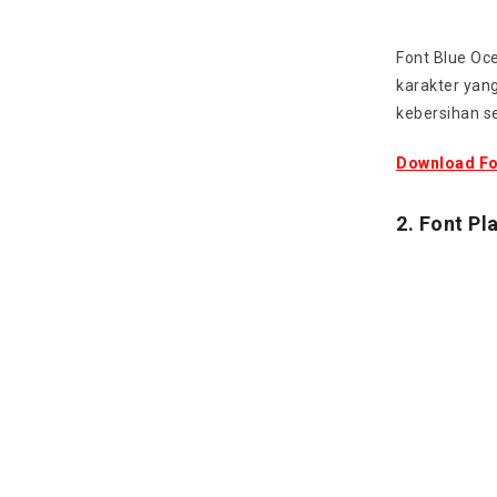
Font Blue Oc
karakter yan
kebersihan se
Download Fo
2. Font Pl