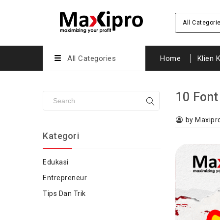
All Categori
All Categories
Home
Klien 
10 Fon
by Maxipr
Kategori
Edukasi
Entrepreneur
Tips Dan Trik