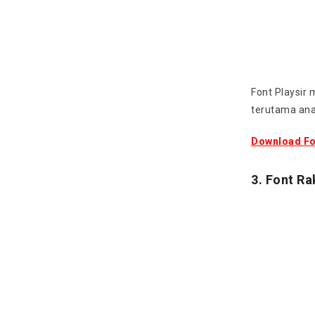
Font Playsir
terutama ana
Download Fo
3. Font R