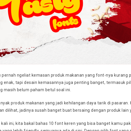
pernah ngeliat kemasan produk makanan yang font-nya kurang pas 
 enak, tapi desain kemasannya juga penting banget, termasuk pil
 masih belum paham betul soal ini.
anyak produk makanan yang jadi kehilangan daya tarik di pasaran.
 dilihat, jadinya susah banget buat bersaing dengan produk lain 
el kali ini, kita bakal bahas 10 font keren yang bisa banget kamu
yang lebih friendly, semuanya ada di sini. Dengan pilih font yang