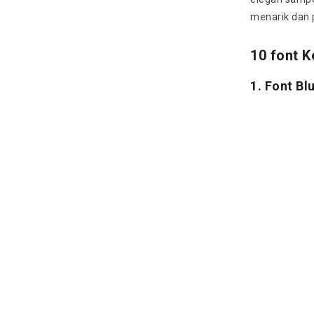
menarik dan p
10 font 
1. Font B