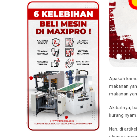
Apakah kamu 
makanan yang
makanan yang
Akibatnya, b
kurang nyaman
Nah, di artik
elegan sampe 