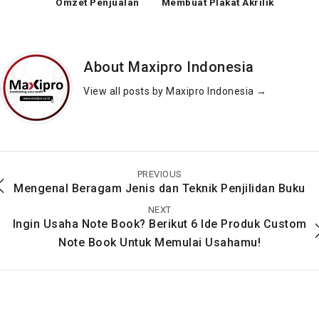
Omzet Penjualan
Membuat Plakat Akrilik
Bisnis Online Biar
yang Mudah, Rapi,
Semakin Untung
Menarik
About Maxipro Indonesia
View all posts by Maxipro Indonesia
→
Bikin Kemasan
Ada 5 Mesin Pemotong
Menarik dari Mesin
Kertas Yang
Die cut
Berkualitasnya Yang
PREVIOUS
Menarik Dan Harga
Mengenal Beragam Jenis dan Teknik Penjilidan Buku
Yang Murah
NEXT
Ingin Usaha Note Book? Berikut 6 Ide Produk Custom
Note Book Untuk Memulai Usahamu!