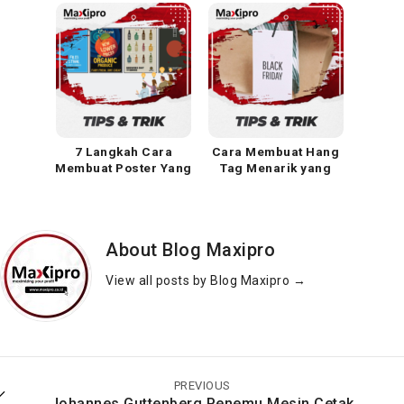
Menarik
Menarik
7 Langkah Cara
Cara Membuat Hang
Membuat Poster Yang
Tag Menarik yang
Baik & Menarik –
Bikin Laris
Maxipro.co.id
About Blog Maxipro
View all posts by Blog Maxipro
→
Cara Membuat
Melipat Brosur
Gantungan Kunci
Dengan Gaya: 4 Cara
Akrilik yang Menarik
Jitu Terpopuler!
PREVIOUS
dan Unik
Johannes Guttenberg Penemu Mesin Cetak