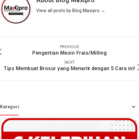
About Blog Maxipro
View all posts by Blog Maxipro
→
Mesin Cetak Offset
Mesin Cetak Digital
Lebih Baik Dari Mesin
INDOOR dan OUTDOOR
Printer?
Lengkap !!
PREVIOUS
Pengertian Mesin Frais/Milling
NEXT
Tips Membuat Brosur yang Menarik dengan 5 Cara ini!
Kategori