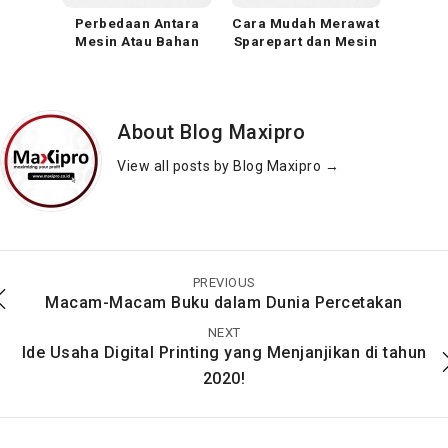
Perbedaan Antara
Cara Mudah Merawat
Mesin Atau Bahan
Sparepart dan Mesin
Outdoor Dan Indoor
Cetak Digital
Untuk Spanduk
About Blog Maxipro
View all posts by Blog Maxipro
→
Mengetahui Tentang
Cetak Digital Printing
Mesin Cetak Digital
Ecosolvent
beserta Kelebihannya
PREVIOUS
Macam-Macam Buku dalam Dunia Percetakan
NEXT
Ide Usaha Digital Printing yang Menjanjikan di tahun
2020!