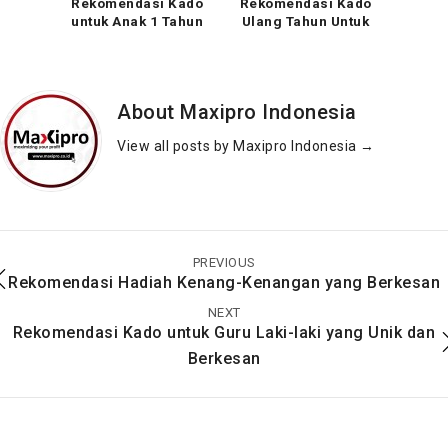
Rekomendasi Kado
Rekomendasi Kado
untuk Anak 1 Tahun
Ulang Tahun Untuk
yang Bermanfaat
Sahabat Terunik
About Maxipro Indonesia
View all posts by Maxipro Indonesia
→
Rekomendasi Kado
Rekomendasi Hadiah
Pernikahan Elektronik
Kenang-Kenangan
Sederhana yang
yang Berkesan
PREVIOUS
Bermanfaat
Rekomendasi Hadiah Kenang-Kenangan yang Berkesan
NEXT
Rekomendasi Kado untuk Guru Laki-laki yang Unik dan
Berkesan