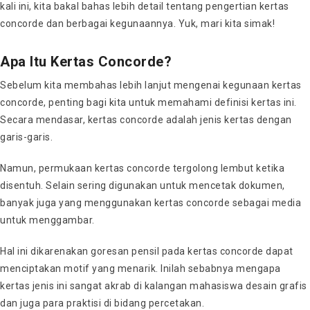
kali ini, kita bakal bahas lebih detail tentang pengertian kertas
concorde dan berbagai kegunaannya. Yuk, mari kita simak!
Apa Itu Kertas Concorde?
Sebelum kita membahas lebih lanjut mengenai kegunaan kertas
concorde, penting bagi kita untuk memahami definisi kertas ini.
Secara mendasar, kertas concorde adalah jenis kertas dengan
garis-garis.
Namun, permukaan kertas concorde tergolong lembut ketika
disentuh. Selain sering digunakan untuk mencetak dokumen,
banyak juga yang menggunakan kertas concorde sebagai media
untuk menggambar.
Hal ini dikarenakan goresan pensil pada kertas concorde dapat
menciptakan motif yang menarik. Inilah sebabnya mengapa
kertas jenis ini sangat akrab di kalangan mahasiswa desain grafis
dan juga para praktisi di bidang percetakan.