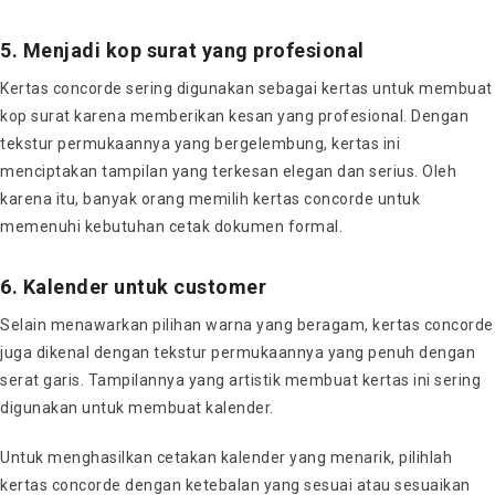
5. Menjadi kop surat yang profesional
Kertas concorde sering digunakan sebagai kertas untuk membuat
kop surat karena memberikan kesan yang profesional. Dengan
tekstur permukaannya yang bergelembung, kertas ini
menciptakan tampilan yang terkesan elegan dan serius. Oleh
karena itu, banyak orang memilih kertas concorde untuk
memenuhi kebutuhan cetak dokumen formal.
6. Kalender untuk customer
Selain menawarkan pilihan warna yang beragam, kertas concorde
juga dikenal dengan tekstur permukaannya yang penuh dengan
serat garis. Tampilannya yang artistik membuat kertas ini sering
digunakan untuk membuat kalender.
Untuk menghasilkan cetakan kalender yang menarik, pilihlah
kertas concorde dengan ketebalan yang sesuai atau sesuaikan