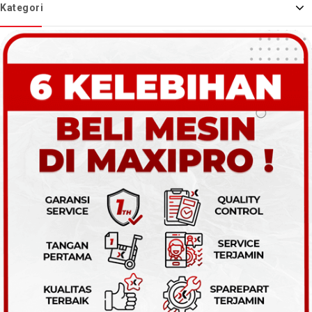
Kategori