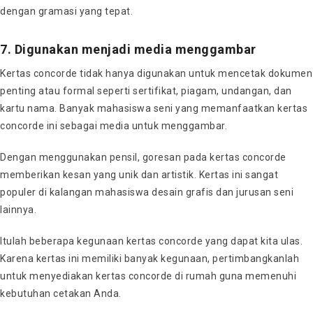
dengan gramasi yang tepat.
7. Digunakan menjadi media menggambar
Kertas concorde tidak hanya digunakan untuk mencetak dokumen
penting atau formal seperti sertifikat, piagam, undangan, dan
kartu nama. Banyak mahasiswa seni yang memanfaatkan kertas
concorde ini sebagai media untuk menggambar.
Dengan menggunakan pensil, goresan pada kertas concorde
memberikan kesan yang unik dan artistik. Kertas ini sangat
populer di kalangan mahasiswa desain grafis dan jurusan seni
lainnya.
Itulah beberapa kegunaan kertas concorde yang dapat kita ulas.
Karena kertas ini memiliki banyak kegunaan, pertimbangkanlah
untuk menyediakan kertas concorde di rumah guna memenuhi
kebutuhan cetakan Anda.