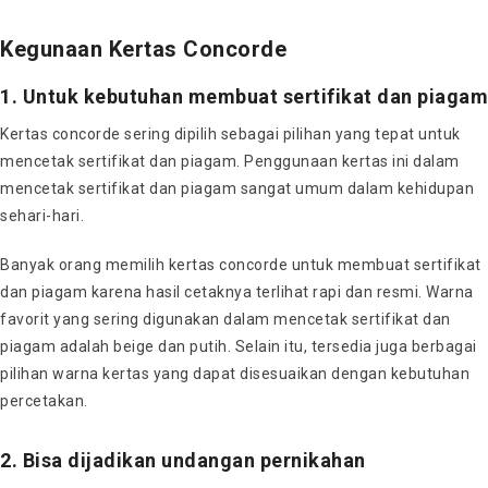
Kegunaan Kertas Concorde
1. Untuk kebutuhan membuat sertifikat dan piagam
Kertas concorde sering dipilih sebagai pilihan yang tepat untuk
mencetak sertifikat dan piagam. Penggunaan kertas ini dalam
mencetak sertifikat dan piagam sangat umum dalam kehidupan
sehari-hari.
Banyak orang memilih kertas concorde untuk membuat sertifikat
dan piagam karena hasil cetaknya terlihat rapi dan resmi. Warna
favorit yang sering digunakan dalam mencetak sertifikat dan
piagam adalah beige dan putih. Selain itu, tersedia juga berbagai
pilihan warna kertas yang dapat disesuaikan dengan kebutuhan
percetakan.
2. Bisa dijadikan undangan pernikahan