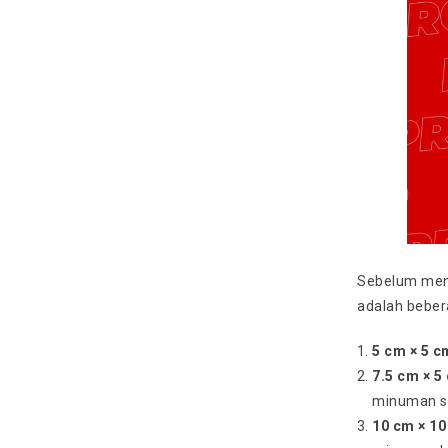
Sebelum menc
adalah beber
5 cm × 5 c
7.5 cm × 5
minuman so
10 cm × 1