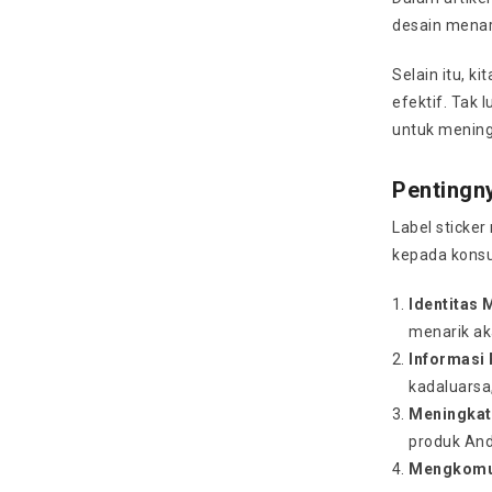
desain menari
Selain itu, 
efektif. Tak 
untuk mening
Pentingn
Label sticke
kepada konsu
Identitas 
menarik ak
Informasi
kadaluarsa
Meningkat
produk And
Mengkomun