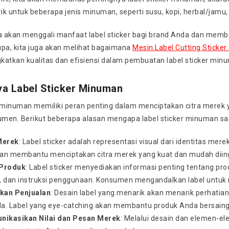
k untuk beberapa jenis minuman, seperti susu, kopi, herbal/jamu, 
kita akan menggali manfaat label sticker bagi brand Anda dan mem
lupa, kita juga akan melihat bagaimana
Mesin Label Cutting Sticke
katkan kualitas dan efisiensi dalam pembuatan label sticker min
ya Label Sticker Minuman
r minuman memiliki peran penting dalam menciptakan citra merek
men. Berikut beberapa alasan mengapa label sticker minuman sa
Merek
: Label sticker adalah representasi visual dari identitas me
an membantu menciptakan citra merek yang kuat dan mudah diin
 Produk
: Label sticker menyediakan informasi penting tentang pro
, dan instruksi penggunaan. Konsumen mengandalkan label untuk
kan Penjualan
: Desain label yang menarik akan menarik perhat
a. Label yang eye-catching akan membantu produk Anda bersaing d
ikasikan Nilai dan Pesan Merek
: Melalui desain dan elemen-el