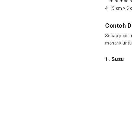
minuman be
15 cm × 5 
Contoh D
Setiap jenis 
menarik untu
1. Susu