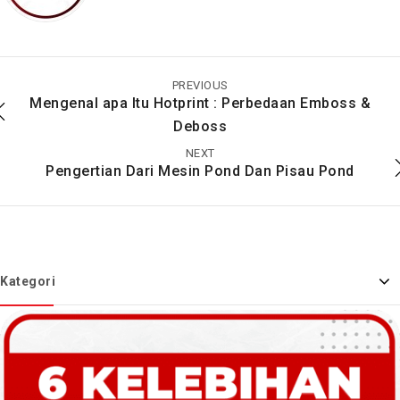
Menggunakan Plastik
Jangan Salah Pilih!
Laminating Untuk
Kenali Ukuran Plastik
Laminasi Sendiri Di
Laminating & Laminasi
PREVIOUS
Rumah Dan
Mengenal apa Itu Hotprint : Perbedaan Emboss &
Penjelasannya
Deboss
NEXT
Pengertian Dari Mesin Pond Dan Pisau Pond
Kategori