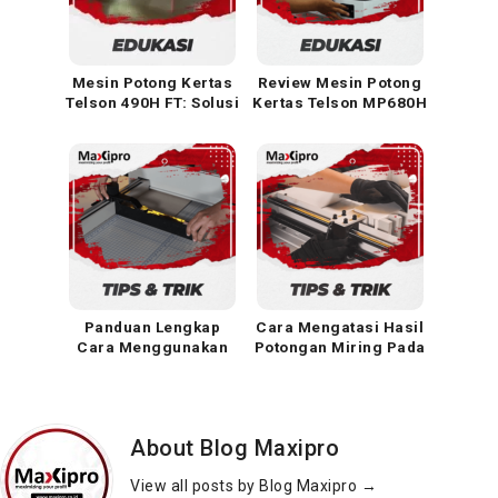
Mesin Potong Kertas
Review Mesin Potong
Telson 490H FT: Solusi
Kertas Telson MP680H
Presisi Anti Miring
ST, Produk Terbaik dan
Fitur Lengkap
Panduan Lengkap
Cara Mengatasi Hasil
Cara Menggunakan
Potongan Miring Pada
Alat Potong Kertas
Mesin Potong Kertas
Manual Telson MP858
MP490 ST
ST
About Blog Maxipro
View all posts by Blog Maxipro
→