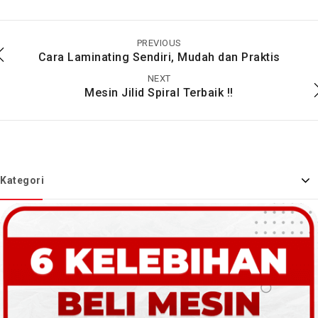
Jenis-jenis Dan Cara
Fungsi Mesin Binding
Merawat Mesin
untuk Jilid Buku
Binding Atau Mesin
Hardcover
PREVIOUS
Jilid
Cara Laminating Sendiri, Mudah dan Praktis
NEXT
Mesin Jilid Spiral Terbaik !!
Kategori