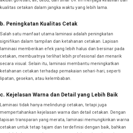
kualitas cetakan dalam jangka waktu yang lebih lama.
b. Peningkatan Kualitas Cetak
Salah satu manfaat utama laminasi adalah peningkatan
signifikan dalam tampilan dan ketahanan cetakan. Lapisan
laminasi memberikan efek yang lebih halus dan bersinar pada
cetakan, membuatnya terlihat lebih profesional dan menarik
secara visual. Selain itu, laminasi membantu meningkatkan
ketahanan cetakan terhadap pemakaian sehari-hari, seperti
lipatan, gesekan, atau kelembaban.
c. Kejelasan Warna dan Detail yang Lebih Baik
Laminasi tidak hanya melindungi cetakan, tetapi juga
mempertahankan kejelasan warna dan detail cetakan. Dengan
lapisan transparan yang merata, laminasi memungkinkan warna
cetakan untuk tetap tajam dan terdefinisi dengan baik, bahkan