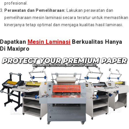
profesional.
Perawatan dan Pemeliharaan:
Lakukan perawatan dan
pemeliharaan mesin laminasi secara teratur untuk memastikan
kinerjanya tetap optimal dan menjaga kualitas hasil laminasi.
Dapatkan
Mesin Laminasi
Berkualitas Hanya
Di Maxipro