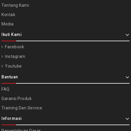
Tentang Kami
Kontak
Media
Ikuti Kami
Facebook
Instagram
Youtube
Bantuan
FAQ
Garansi Produk
Training Dan Service
Informasi
Pengetahuan Dasar