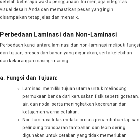
setelah beberapa waktu penggunaan. Ini menjaga integritas
visual desain Anda dan memastikan pesan yang ingin
disampaikan tetap jelas dan menarik.
Perbedaan Laminasi dan Non-Laminasi
Perbedaan kunci antara laminasi dan non-laminasi meliputi fungsi
dan tujuan, proses dan bahan yang digunakan, serta kelebihan
dan kekurangan masing-masing:
a. Fungsi dan Tujuan:
Laminasi memiliki tujuan utama untuk melindungi
permukaan benda dari kerusakan fisik seperti goresan,
air, dan noda, serta meningkatkan kecerahan dan
ketajaman warna cetakan.
Non-laminasi tidak melalui proses penambahan lapisan
pelindung transparan tambahan dan lebih sering
digunakan untuk cetakan yang tidak memerlukan