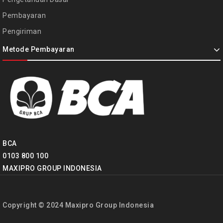
Pembayaran
Pengiriman
Metode Pembayaran
BCA
0103 800 100
MAXIPRO GROUP INDONESIA
Copyright © 2024 Maxipro Group Indonesia