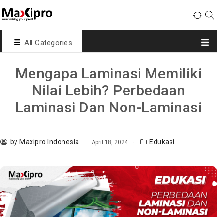
All Categories
Mengapa Laminasi Memiliki
Nilai Lebih? Perbedaan
Laminasi Dan Non-Laminasi
by Maxipro Indonesia
Edukasi
April 18, 2024