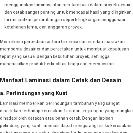
menggunakan laminasi atau non-laminasi dalam proyek desain
dan cetak sangat penting untuk mencapai hasil yang diinginkan.
Ini melibatkan pertimbangan seperti lingkungan penggunaan,
ketahanan lama, dan anggaran proyek.
Memahami perbedaan antara laminasi dan non-laminasi akan
membantu desainer dan percetakan untuk membuat keputusan
tepat yang sesuai dengan kebutuhan proyek, sehingga
menghasilkan produk berkualitas tinggi dan memuaskan.
Manfaat Laminasi dalam Cetak dan Desain
a. Perlindungan yang Kuat
Laminasi memberikan perlindungan tambahan yang sangat
diperlukan terhadap kerusakan fisik dan lingkungan yang mungkin
dihadapi oleh cetakan atau bahan cetak. Dengan lapisan
pelindung yang kuat, laminasi dapat mengurangi risiko kerusakan
akibat goresan, air, debu, dan sinar UV. Ini menjaga keaslian dan