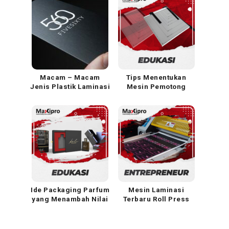
Macam – Macam
Tips Menentukan
Jenis Plastik Laminasi
Mesin Pemotong
Yang Memiliki
Kertas Yang Memiliki
Perbedaan Serta
Kualitas
Ketebalan Yang
Dimilikinya
Ide Packaging Parfum
Mesin Laminasi
yang Menambah Nilai
Terbaru Roll Press
Jual
Lebih Kuat dan Besar