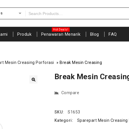
es
Kami
Produk
Penawaran Menarik
Blog
FAQ
rt Mesin Creasing Porforasi
»
Break Mesin Creasing
Break Mesin Creasin
🔍
Compare
SKU:
S1653
Kategori:
Sparepart Mesin Creasing 