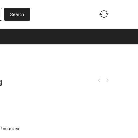
g
Porforasi