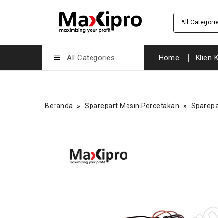
All Categori
All Categories
Home
Klien 
Beranda
»
Sparepart Mesin Percetakan
»
Sparepa