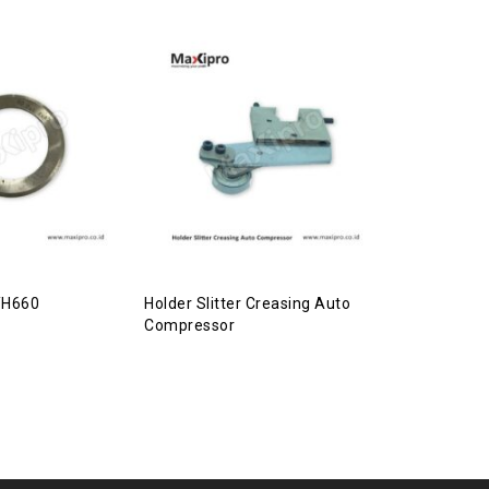
YH660
Holder Slitter Creasing Auto
Creasing 3i
Compressor
Porforasi