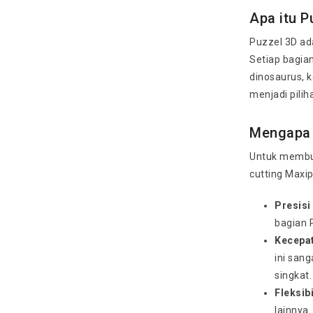
Apa itu P
Puzzel 3D ada
Setiap bagian
dinosaurus, 
menjadi pilih
Mengapa 
Untuk membuat
cutting Maxi
Presisi
bagian 
Kecepa
ini san
singkat.
Fleksibi
lainnya