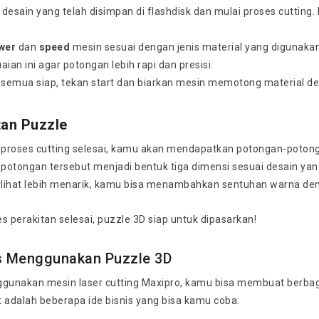
le desain yang telah disimpan di flashdisk dan mulai proses cutting
wer
dan
speed
mesin sesuai dengan jenis material yang digunaka
ian ini agar potongan lebih rapi dan presisi.
 semua siap, tekan start dan biarkan mesin memotong material 
tan Puzzle
 proses cutting selesai, kamu akan mendapatkan potongan-potonga
 potongan tersebut menjadi bentuk tiga dimensi sesuai desain yang
rlihat lebih menarik, kamu bisa menambahkan sentuhan warna deng
s perakitan selesai, puzzle 3D siap untuk dipasarkan!
is Menggunakan Puzzle 3D
unakan mesin laser cutting Maxipro, kamu bisa membuat berbagai
ut adalah beberapa ide bisnis yang bisa kamu coba: