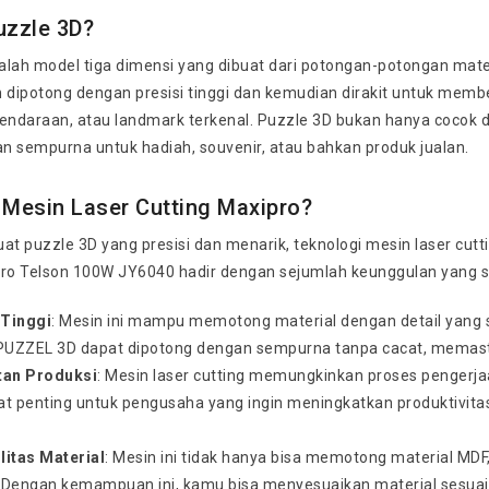
uzzle 3D?
lah model tiga dimensi yang dibuat dari potongan-potongan materia
 dipotong dengan presisi tinggi dan kemudian dirakit untuk membe
kendaraan, atau landmark terkenal. Puzzle 3D bukan hanya cocok d
an sempurna untuk hadiah, souvenir, atau bahkan produk jualan.
Mesin Laser Cutting Maxipro?
 puzzle 3D yang presisi dan menarik, teknologi mesin laser cutti
pro Telson 100W JY6040 hadir dengan sejumlah keunggulan yang
 Tinggi
: Mesin ini mampu memotong material dengan detail yang s
PUZZEL 3D dapat dipotong dengan sempurna tanpa cacat, memastika
tan Produksi
: Mesin laser cutting memungkinkan proses pengerja
gat penting untuk pengusaha yang ingin meningkatkan produktivi
litas Material
: Mesin ini tidak hanya bisa memotong material MDF, 
. Dengan kemampuan ini, kamu bisa menyesuaikan material sesua