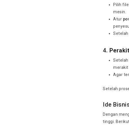
Pilih fi
mesin.
Atur
po
penyesua
Setelah
4.
Peraki
Setelah
merakit
Agar te
Setelah prose
Ide Bisn
Dengan mengg
tinggi. Berik