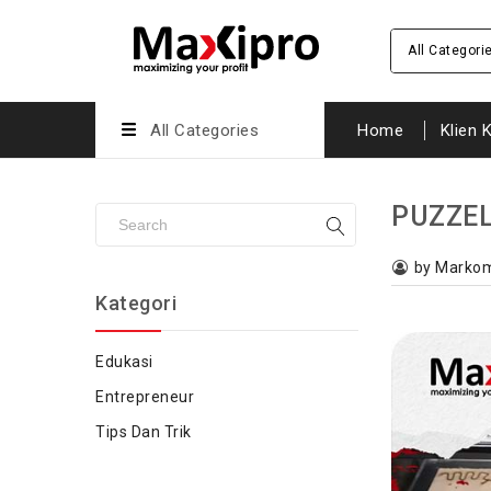
All Categori
All Categories
Home
Klien 
PUZZEL
by Marko
Kategori
Edukasi
Entrepreneur
Tips Dan Trik