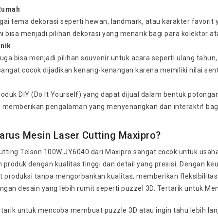
Rumah
gai tema dekorasi seperti hewan, landmark, atau karakter favorit 
ni bisa menjadi pilihan dekorasi yang menarik bagi para kolektor 
nik
uga bisa menjadi pilihan souvenir untuk acara seperti ulang tahun
sangat cocok dijadikan kenang-kenangan karena memiliki nilai sent
oduk DIY (Do It Yourself) yang dapat dijual dalam bentuk potongan
ni memberikan pengalaman yang menyenangkan dan interaktif bagi 
arus Mesin Laser Cutting Maxipro?
utting Telson 100W JY6040 dari Maxipro sangat cocok untuk usaha 
 produk dengan kualitas tinggi dan detail yang presisi. Dengan k
produksi tanpa mengorbankan kualitas, memberikan fleksibilita
ngan desain yang lebih rumit seperti puzzel 3D. Tertarik untuk M
rtarik untuk mencoba membuat puzzle 3D atau ingin tahu lebih lan