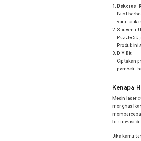
Dekorasi 
Buat berba
yang unik i
Souvenir U
Puzzle 3D j
Produk ini 
DIY Kit
Ciptakan pr
pembeli. I
Kenapa H
Mesin laser c
menghasilkan
mempercepat 
berinovasi de
Jika kamu te