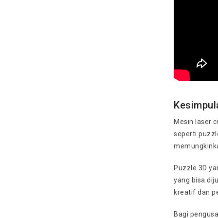
Kesimpul
Mesin laser c
seperti puzzl
memungkinkan
Puzzle 3D yan
yang bisa dij
kreatif dan p
Bagi pengusah