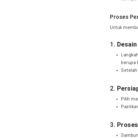
Proses Pe
Untuk membua
1.
Desain
Langkah
berupa 
Setelah 
2.
Persia
Pilih m
Pastika
3.
Proses
Sambung