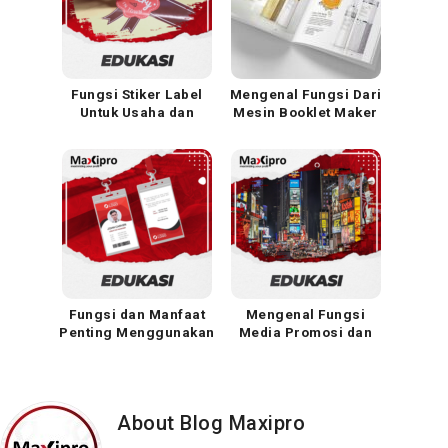
Fungsi Stiker Label
Mengenal Fungsi Dari
Untuk Usaha dan
Mesin Booklet Maker
Promosi
untuk Pembuatan
Booklet Sebagai Media
Promosi
Fungsi dan Manfaat
Mengenal Fungsi
Penting Menggunakan
Media Promosi dan
ID Card
Jenis-Jenisnya
About Blog Maxipro