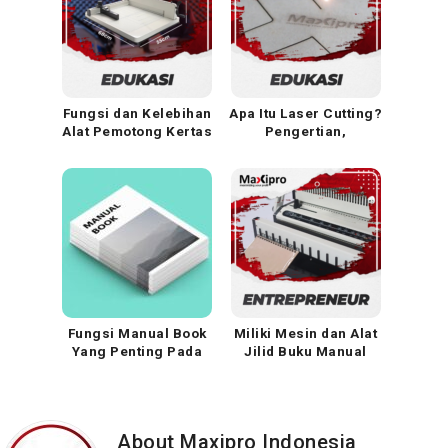
Fungsi dan Kelebihan
Apa Itu Laser Cutting?
Alat Pemotong Kertas
Pengertian,
Manual MP858 ST
Keunggulan, dan
Fungsi
Fungsi Manual Book
Miliki Mesin dan Alat
Yang Penting Pada
Jilid Buku Manual
Penjualan Produk
Profesional untuk
Pemula
About Maxipro Indonesia