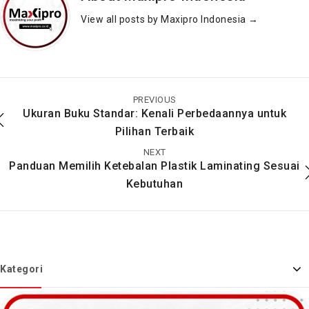
View all posts by Maxipro Indonesia
→
Mengenal Alat
Definisi Alat Pemotong
Pemotong Kertas, &
Kertas
Rekomendasi Alat
PREVIOUS
Pemotong Kertas
Ukuran Buku Standar: Kenali Perbedaannya untuk
Terbaik
Pilihan Terbaik
NEXT
Panduan Memilih Ketebalan Plastik Laminating Sesuai
Kebutuhan
Kategori