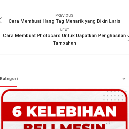
Fungsi dan
Fungsi dan Kelebihan
Keunggulan Alat
Alat Pemotong Kertas
Pelipat Kertas Manual
Manual MP858 ST
PREVIOUS
3 In 1
Cara Membuat Hang Tag Menarik yang Bikin Laris
NEXT
Cara Membuat Photocard Untuk Dapatkan Penghasilan
Tambahan
Kategori