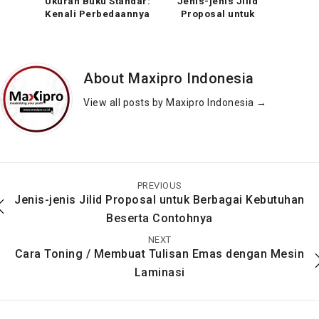
Ukuran Buku Standar:
Jenis-jenis Jilid
Kenali Perbedaannya
Proposal untuk
untuk Pilihan Terbaik
Berbagai Kebutuhan
Beserta Contohnya
About Maxipro Indonesia
View all posts by Maxipro Indonesia
→
Jenis-jenis Stiker
Mengenal Jenis Mesin
Hologram dan
Printing beserta
Kegunaannya
dengan kegunaannya
PREVIOUS
Jenis-jenis Jilid Proposal untuk Berbagai Kebutuhan
Beserta Contohnya
NEXT
Cara Toning / Membuat Tulisan Emas dengan Mesin
Laminasi