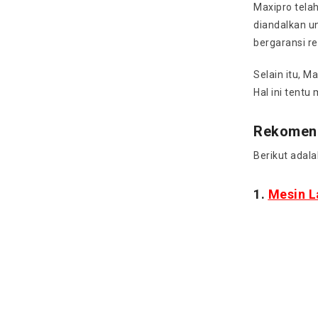
Maxipro telah
diandalkan u
bergaransi re
Selain itu, M
Hal ini tent
Rekomend
Berikut adal
1.
Mesin L