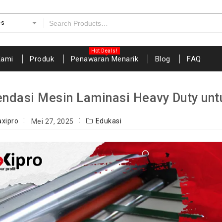
es
Kami
Produk
Penawaran Menarik
Blog
FAQ
dasi Mesin Laminasi Heavy Duty untu
axipro
Edukasi
Mei 27, 2025