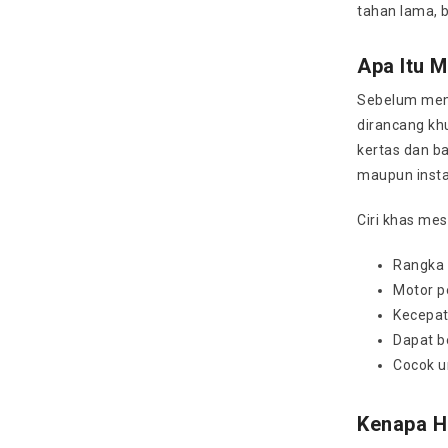
tahan lama, b
Apa Itu 
Sebelum mem
dirancang kh
kertas dan ba
maupun insta
Ciri khas mes
Rangka 
Motor p
Kecepata
Dapat b
Cocok u
Kenapa H