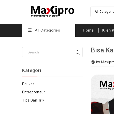
All Categori
All Categories
Home
Klien 
Bisa K
by Maxipr
Kategori
Edukasi
Entrepreneur
Tips Dan Trik