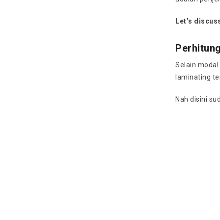
Let’s discu
Perhitun
Selain modal 
laminating t
Nah disini s