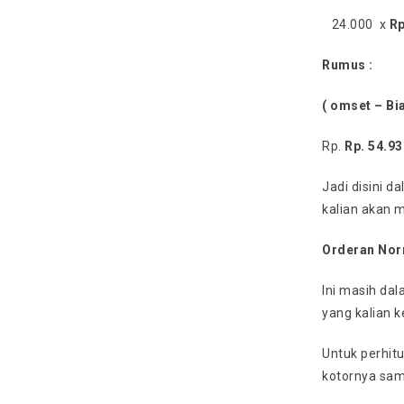
24.000 x
Rp
Rumus :
( omset – Bi
Rp.
Rp. 54.9
Jadi disini d
kalian akan 
Orderan Nor
Ini masih dal
yang kalian k
Untuk perhitu
kotornya sam