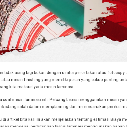
an tidak asing lagi bukan dengan usaha percetakan atau fotocopy.
at atau mesin finishing yang memiliki peran yang cukup penting u
yang kita maksud yaitu mesin laminasi.
ra soal mesin laminasi nih. Peluang bisnis menggunakan mesin ya
erkadang salah dalam memplanning dan merencanakan perihal mod
u di artikel kita kali ini akan menjelaskan tentang estimasi Biaya
lasan mengenai perhitungan bisnis laminasi menggunakan bahan la