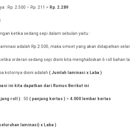
a : Rp. 2.500 – Rp. 211 =
Rp. 2.289
i
ngan ketika sedang sepi dalam sebulan yaitu :
 laminasi adalah Rp.2.500, maka omset yang akan didapatkan sel
etika orderan sedang sepi disini kita menghabiskan 6 roll bahan l
ba kotornya disini adalah
( Jumlah laminasi x Laba )
asi ini kita dapatkan dari Rumus Berikut ini
jang roll )
: 50
( panjang kertas )
=
4.000 lembar kertas
seluruhan laminasi) x Laba )