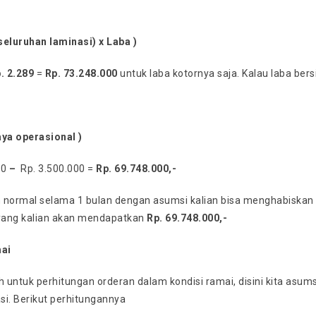
seluruhan laminasi) x Laba )
. 2.289
=
Rp. 73.248.000
untuk laba kotornya saja. Kalau laba ber
aya operasional )
00
–
Rp. 3.500.000 =
Rp. 69.748.000,-
 normal selama 1 bulan dengan asumsi kalian bisa menghabiskan 8
yang kalian akan mendapatkan
Rp. 69.748.000,-
mai
h untuk perhitungan orderan dalam kondisi ramai, disini kita asum
si. Berikut perhitungannya