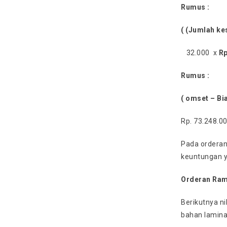
Rumus :
( (Jumlah ke
32.000 x
Rp
Rumus :
( omset – Bi
Rp. 73.248.0
Pada orderan
keuntungan 
Orderan Ra
Berikutnya ni
bahan lamina