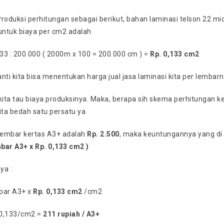
Produksi perhitungan sebagai berikut, bahan laminasi telson 22 m
 untuk biaya per cm2 adalah
 33 : 200.000 ( 2000m x 100 = 200.000 cm ) =
Rp. 0,133 cm2
nanti kita bisa menentukan harga jual jasa laminasi kita per lembar
kita tau biaya produksinya. Maka, berapa sih skema perhitungan k
ita bedah satu persatu ya
 lembar kertas A3+ adalah
Rp. 2.500
, maka keuntungannya yang di d
bar A3+ x Rp. 0,133 cm2 )
ya :
bar A3+ x
Rp. 0,133 cm2
/cm2
. 0,133/cm2 =
211 rupiah / A3+