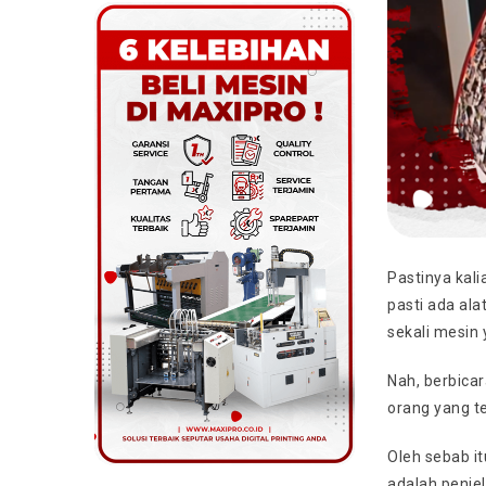
Pastinya kali
pasti ada al
sekali mesin 
Nah, berbica
orang yang t
Oleh sebab it
adalah penje