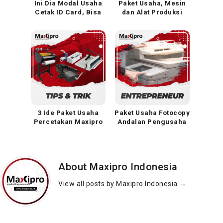
Ini Dia Modal Usaha
Paket Usaha, Mesin
Cetak ID Card, Bisa
dan Alat Produksi
Auto Cuan Nih
Bisnis Kerajinan Dari
Akrilik
3 Ide Paket Usaha
Paket Usaha Fotocopy
Percetakan Maxipro
Andalan Pengusaha
Percetakan
About Maxipro Indonesia
View all posts by Maxipro Indonesia
→
Produksi Kemasan
Bisa Kaya Mendadak