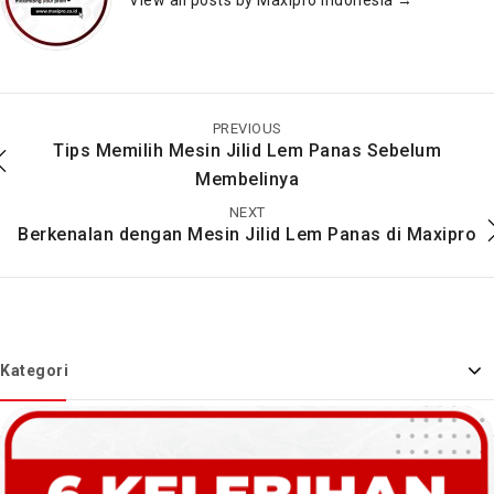
View all posts by Maxipro Indonesia
→
Jenis, Ciri – Ciri, Cara
Ciri-Ciri, Cara Kerja,
Kerja, Cara Merawat
Cara Merawat dan
dan Bagian dari Mesin
Bagian Dari Mesin
PREVIOUS
Pemotong Kertas
Pemotong Kertas
Tips Memilih Mesin Jilid Lem Panas Sebelum
Membelinya
NEXT
Berkenalan dengan Mesin Jilid Lem Panas di Maxipro
Kategori