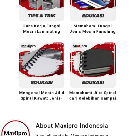
Cara Kerja Fungsi
Memahami Fungsi
Mesin Laminating
Jenis Mesin Finishing
Otomatis Tanpa
Percetakan
Operator
Mengenal Mesin Jilid
Memahami Jilid Spiral
Spiral Kawat: Jenis-
dari Kelebihan sampai
Jenis Mesin, Fungsi,
Kekurangannya
dan Cara
Penggunaannya
About Maxipro Indonesia