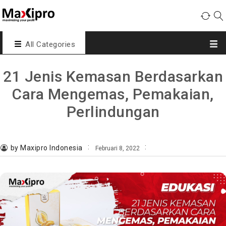
All Categories
21 Jenis Kemasan Berdasarkan
Cara Mengemas, Pemakaian,
Perlindungan
by Maxipro Indonesia
Februari 8, 2022
,
,
,
,
jenis
kardus
kemasan
kotak
packaging
Edukasi